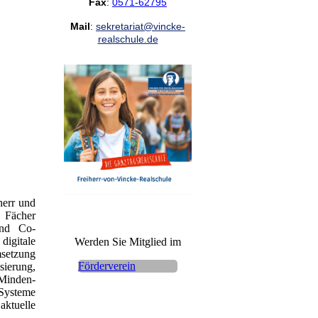
Fax
:
0571-62795
Mail
:
sekretariat@vincke-
realschule.de
herr und
e Fächer
und Co-
digitale
Werden Sie Mitglied im
setzung
Förderverein
sierung,
 Minden-
Systeme
tuelle