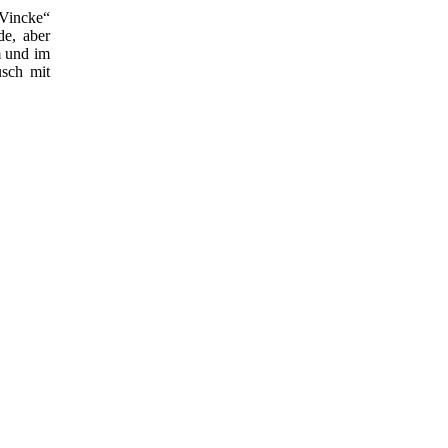
„Vincke“
de, aber
m und im
usch mit