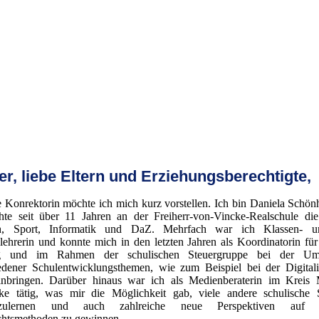
r, liebe Eltern und Erziehungsberechtigte,
e Konrektorin möchte ich mich kurz vorstellen. Ich bin Daniela Schön
chte seit über 11 Jahren an der Freiherr-von-Vincke-Realschule di
h, Sport, Informatik und DaZ. Mehrfach war ich Klassen- 
lehrerin und konnte mich in den letzten Jahren als Koordinatorin für 
g und im Rahmen der schulischen Steuergruppe bei der Um
edener Schulentwicklungsthemen, wie zum Beispiel bei der Digitali
inbringen. Darüber hinaus war ich als Medienberaterin im Kreis
ke tätig, was mir die Möglichkeit gab, viele andere schulische 
nzulernen und auch zahlreiche neue Perspektiven auf ak
chtsmethoden zu gewinnen.