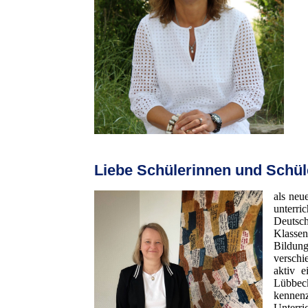
Liebe Schülerinnen und Schüle
als neu
unterri
Deutsc
Klassen
Bildun
verschi
aktiv e
Lübbec
kenne
Unterri