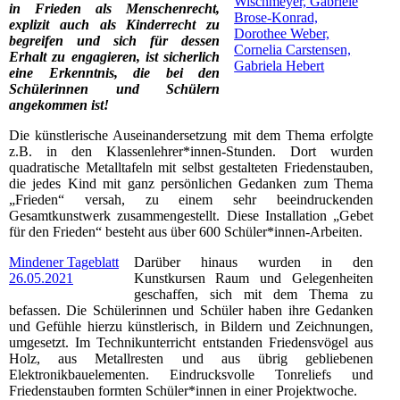
Wischmeyer, Gabriele
in Frieden als Menschenrecht,
Brose-Konrad,
explizit auch als Kinderrecht zu
Dorothee Weber,
begreifen und sich für dessen
Cornelia Carstensen,
Erhalt zu engagieren, ist sicherlich
Gabriela Hebert
eine Erkenntnis, die bei den
Schülerinnen und Schülern
angekommen ist!
Die künstlerische Auseinandersetzung mit dem Thema erfolgte
z.B. in den Klassenlehrer*innen-Stunden. Dort wurden
quadratische Metalltafeln mit selbst gestalteten Friedenstauben,
die jedes Kind mit ganz persönlichen Gedanken zum Thema
„Frieden“ versah, zu einem sehr beeindruckenden
Gesamtkunstwerk zusammengestellt. Diese Installation „Gebet
für den Frieden“ besteht aus über 600 Schüler*innen-Arbeiten.
Mindener Tageblatt
Darüber hinaus wurden in den
26.05.2021
Kunstkursen Raum und Gelegenheiten
geschaffen, sich mit dem Thema zu
befassen. Die Schülerinnen und Schüler haben ihre Gedanken
und Gefühle hierzu künstlerisch, in Bildern und Zeichnungen,
umgesetzt. Im Technikunterricht entstanden Friedensvögel aus
Holz, aus Metallresten und aus übrig gebliebenen
Elektronikbauelementen. Eindrucksvolle Tonreliefs und
Friedenstauben formten Schüler*innen in einer Projektwoche.